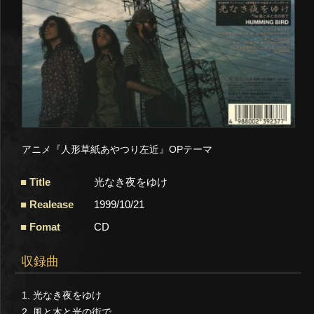
アニメ『人形草紙あやつり左近』OPテーマ
Title
光なき夜をゆけ
Realease
1999/10/21
Fomat
CD
収録曲
1. 光なき夜をゆけ
2. 風と木と光の街で