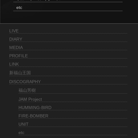
etc
LIVE
DIARY
MEDIA
PROFILE
LINK
新福山王国
DISCOGRAPHY
福山芳樹
JAM Project
HUMMING-BIRD
FIRE-BOMBER
UNIT
etc