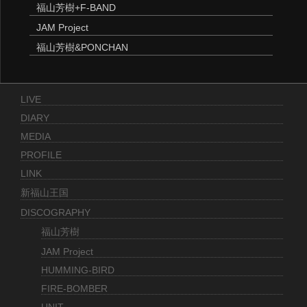
福山芳樹+F-BAND
JAM Project
福山芳樹&PONCHAN
LIVE
DIARY
MEDIA
PROFILE
LINK
新福山王国
DISCOGRAPHY
福山芳樹
JAM Project
HUMMING-BIRD
FIRE-BOMBER