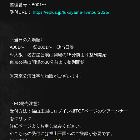
整理番号：B001〜
受付URL：
https://eplus.jp/fukuyama-livetour2026/
〈当日の入場順〉
A001〜 ②B001〜 ③当日券
※大阪・名古屋公演は開場の15分前より整列開始
東京公演は開場の30分前より整列開始
※東京公演は事前物販がございます。
〈FC発売注意〉
受付方法：福山王国にログイン後TOPページのツアーバナー
をクリック
詳細ページよりお申し込みください。
※こちらの受付には福山王国へのご登録が必要です。