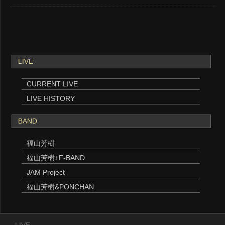
LIVE
CURRENT LIVE
LIVE HISTORY
BAND
福山芳樹
福山芳樹+F-BAND
JAM Project
福山芳樹&PONCHAN