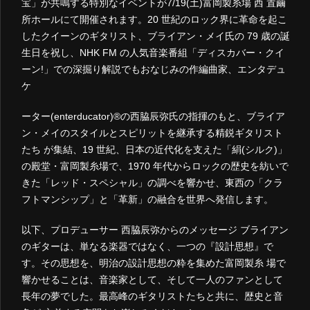
宝」が共鳴する特別なイベントが7/19(土)富岡製糸場 西 置繭
所ホールにて開催されます。20 世紀のロック界に革命を起こ
したクイーンのギタリスト、ブライアン・メイ氏の 79 歳の誕
生日を祝し、NHK FM の人気音楽番組「ディスカバー・クイ
ーン!」での深掘り解説でもおなじみの作編曲家、エンタデュ
ケ
ーター(enterducator)®の西脇辰弥氏の指揮のもと、ブライア
ン・メイのスタイルとスピリットを継承する精鋭ギタリスト
たち が集結、19 世紀、日本の近代化を支えた「絹(シルク)」
の殿堂・富岡製糸場で、1970 年代からロックの歴史を紡いで
きた「レッド・スペシャル」の調べを響かせ、東西の「クラ
フトマンシップ」と「革新」の融合を世界へ発信します。
以下、プロデューサー 西脇辰弥からのメッセージ ブライアン
のギターは、単なる楽器ではなく、一つの『設計思想』で
す。その思想を、明治の設計思想の粋を集めた富岡製糸 場で
響かせることは、音楽家として、そして一人のファンとして
長年の夢でした。最高峰のギタリストたちと共に、歴史と音