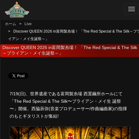
ホーム
Live
Discover QUEEN 2026 in富岡製糸場！ 「The Red Special & The Silk～ブ
イアン・メイ生誕祭～」
Discover QUEEN 2026 in富岡製糸場！ 「The Red Special & The Silk
～ブライアン・メイ生誕祭～」
7/19(日)、世界遺産である富岡製糸場 西置繭所ホールにて
「The Red Special & The Silk〜ブライアン・メイ生 誕祭
〜」開催。西脇辰弥(音楽プロデューサー/作曲編曲家)の指揮
のもとギタリストが集結!