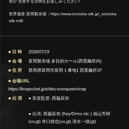
色が 交差する空間をお楽しみください!
世界遺産 富岡製糸場：
https://www.tomioka-silk.jp/_tomioka-
silk-mill/
日 時
2026/07/19
会 場
富岡製糸場 多目的ホール(西置繭所内)
住 所
群馬県富岡市富岡 1 番地1 西置繭所1F
会場URL
https://livepocket.jp/e/discoverqueen/map
出 演
● 音楽監督: 西脇辰弥
● 出演: 西脇辰弥 (Key/Drms etc.) 福山芳樹
(vo,gt) 井口慎也(vo,gt) 清水一雄(gt)