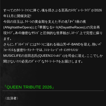
すべてのｸｲｰﾝ･ﾌｧﾝに捧ぐ､魂を揺さぶる至高のﾄﾘﾋﾞｭｰﾄ･ﾗｲﾌﾞが2026
年11月に開催決定!
今回の目玉は､ｸｲｰﾝの黄金期を支えた不の名｢ｵﾍﾟﾗ座の夜
(ANightattheOpera)｣と｢華麗なるﾚｰｽ(ADayattheRaces)｣の完全再
現ﾗｲﾌﾞ｡あの撤密なｻｳﾝﾄﾞと圧倒的な世界観が､ｽﾃｰｼﾞ上で完璧に蘇り
ます｡
さらに､ｹﾞｽﾄﾊﾞﾝﾄﾞにはｸｲｰﾝに溢れる福山芳+F-BANDを迎え､熱いﾊﾟ
ﾌｫｰﾏﾝｽを披密!ﾄｰｸｺｰﾅｰでは､ｼﾝｺｰﾐｭｰｼﾞｯｸ･ｴﾝﾀﾃｲﾒﾝﾄ/
MUSICLIFEの吉田志氏(QUEENｺﾝｼｪﾙｼﾞｭ)を司会に迎え､ここでしか
聞けないﾌｧﾝ必見のﾃﾞｨｰﾌﾞなｸｲｰﾝ･ﾄｰｸをお届けします｡
『QUEEN TRIBUTE 2026』
〈出演者〉