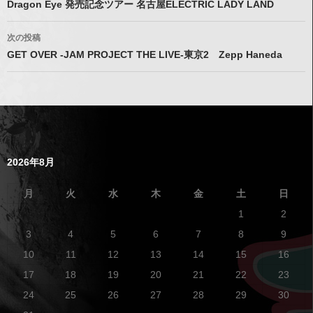
Dragon Eye 発売記念ツアー 名古屋ELECTRIC LADY LAND
次の投稿
GET OVER -JAM PROJECT THE LIVE-東京2 Zepp Haneda
2026年8月
月
火
水
木
金
土
日
1
2
3
4
5
6
7
8
9
10
11
12
13
14
15
16
17
18
19
20
21
22
23
24
25
26
27
28
29
30