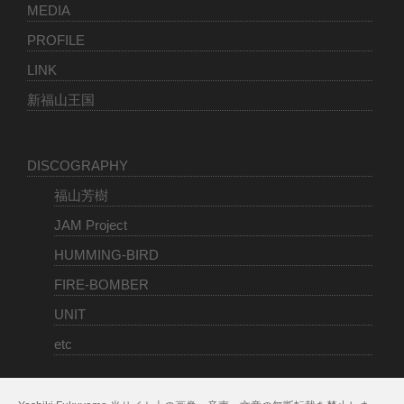
MEDIA
PROFILE
LINK
新福山王国
DISCOGRAPHY
福山芳樹
JAM Project
HUMMING-BIRD
FIRE-BOMBER
UNIT
etc